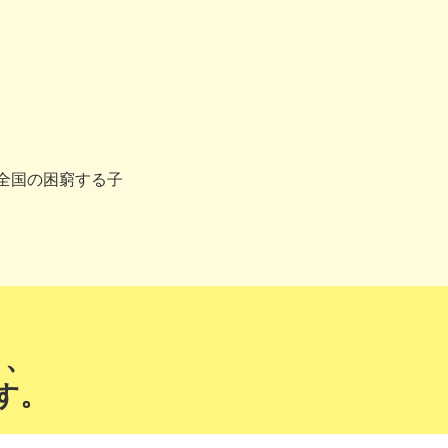
全国の困窮する子
う、
す。