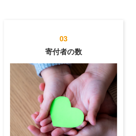
03
寄付者の数