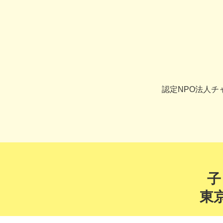
認定NPO法人
子
東